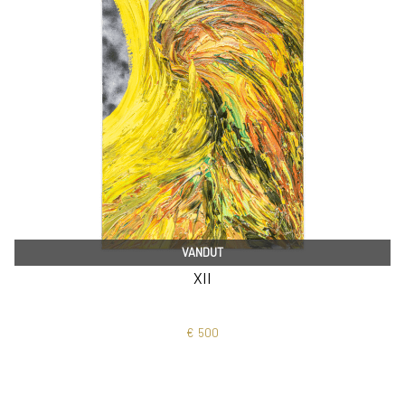
VANDUT
XII
€
500