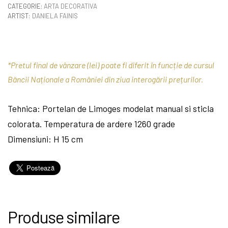
CATEGORIE:
ARTA DECORATIVA
ARTIST:
DANIELA FAINIS
*Pretul final de vânzare (lei) poate fi diferit în funcție de cursul
Băncii Naționale a României din ziua interogării prețurilor.
Tehnica: Portelan de Limoges modelat manual si sticla
colorata. Temperatura de ardere 1260 grade
Dimensiuni: H 15 cm
Produse similare