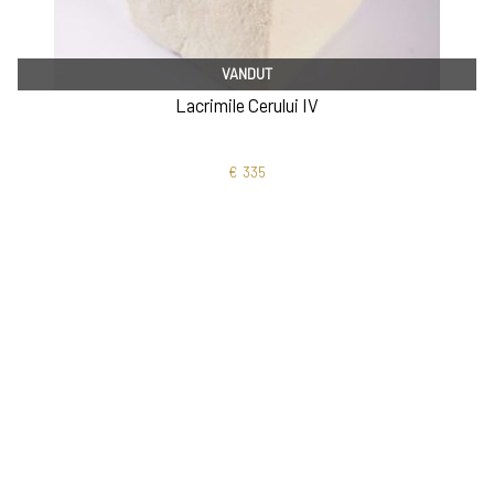
VANDUT
Lacrimile Cerului IV
€
335