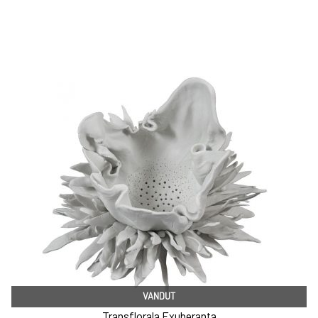
VANDUT
Transflorala Exuberanta