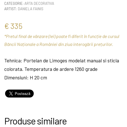
CATEGORIE:
ARTA DECORATIVA
ARTIST:
DANIELA FAINIS
€
335
*Pretul final de vânzare (lei) poate fi diferit în funcție de cursul
Băncii Naționale a României din ziua interogării prețurilor.
Tehnica: Portelan de Limoges modelat manual si sticla
colorata. Temperatura de ardere 1260 grade
Dimensiuni: H 20 cm
Produse similare